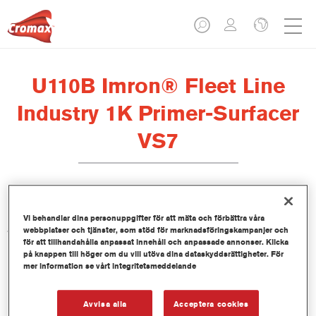
U110B Imron® Fleet Line
Industry 1K Primer-Surfacer
VS7
Imron Fleet Line Industry 1K Primer-Surfacer U110W – U110B
Vi behandlar dina personuppgifter för att mäta och förbättra våra
är en 1K primer-surfacer baserad på polyvinylbutyralharts som
webbplatser och tjänster, som stöd för marknadsföringskampanjer och
för att tillhandahålla anpassat innehåll och anpassade annonser. Klicka
innehåller lösningsmedel men inget zinkkromat.
på knappen till höger om du vill utöva dina dataskyddsrättigheter. För
mer information se vårt integritetsmeddelande
Produktfunktioner
Erbjuder utmärkt vidhäftning på metallunderlag.
Avvisa alla
Acceptera cookies
Torkar mycket snabbt.