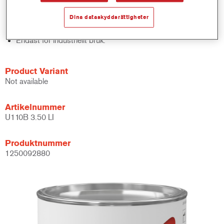
Lämpar sig särskilt bra för korta och måttliga
korrosionsskyddskrav.
Dina dataskyddsrättigheter
Zinkkromat-fri.
Endast för industriellt bruk.
Product Variant
Not available
Artikelnummer
U110B 3.50 LI
Produktnummer
1250092880