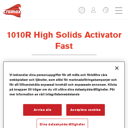
1010R High Solids Activator
Fast
Vi behandlar dina personuppgifter för att mäta och förbättra våra
webbplatser och tjänster, som stöd för marknadsföringskampanjer och
Produktfunktioner
för att tillhandahålla anpassat innehåll och anpassade annonser. Klicka
på knappen till höger om du vill utöva dina dataskyddsrättigheter. För
mer information se vårt integritetsmeddelande
Product Variant
1LT
Avvisa alla
Acceptera cookies
Artikelnummer
Dina dataskyddsrättigheter
1010R 1.00 LI