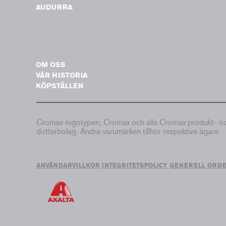
AUDURRA
OM OSS
VÅR HISTORIA
KÖPSTÄLLEN
Cromax-logotypen, Cromax och alla Cromax produkt- och 
dotterbolag. Andra varumärken tillhör respektive ägare.
ANVÄNDARVILLKOR
INTEGRITETSPOLICY
GENERELL ORD