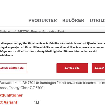
PRODUKTER
KULÖRER
UTBIL
ärdare
AR7701 Energy Activator Fast
 dina personuppgifter för att mäta och förbättra våra webbplatser och tjänster, som 
ingskampanjer och för att tillhandahålla anpassat innehåll och anpassade annonser.
 höger om du vill utöva dina dataskyddsrättigheter. För mer information se vårt
meddelande
AR7701 Energy Acti
askyddsrättigheter
Avvisa alla
Accept
Activator Fast AR7701 är framtagen för att användas tillsammans m
ance Energy Clear CC6700.
tfunktioner
t Variant
1LT