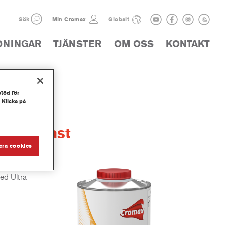
Sök
Min Cromax
Globalt
DNINGAR
TJÄNSTER
OM OSS
KONTAKT
stöd för
 Klicka på
vator Fast
era cookies
ed Ultra