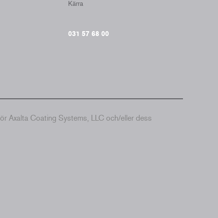
Kärra
031 57 68 00
hör Axalta Coating Systems, LLC och/eller dess