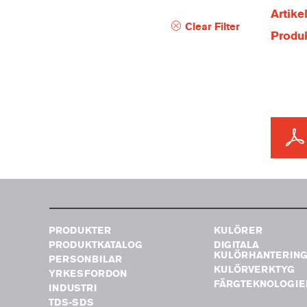
Artik
Clear Filter
Produ
PRODUKTER
KULÖRER
PRODUKTKATALOG
DIGITALA
KULÖRHANTERIN
PERSONBILAR
KULÖRVERKTYG
YRKESFORDON
FÄRGTEKNOLOGIE
INDUSTRI
TDS-SDS