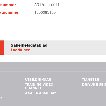
elnummer
AR7701 1.00 LI
ktnummer
1250085150
Säkerhetsdatablad
Ladda ner
UTBILDNINGAR
TJÄNSTER
TRAINING VIDEO
DRIVUS BUSI
G
CHANNEL
AXALTA ACADEMY
R