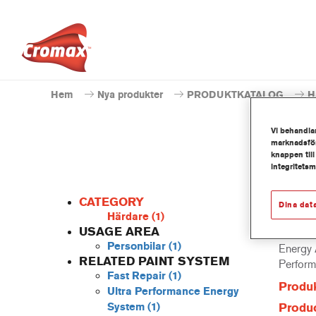
Hem
Nya produkter
PRODUKTKATALOG
H
Vi behandlar
marknadsför
knappen till
integritets
CATEGORY
Dina dat
Härdare
(1)
USAGE AREA
Personbilar
(1)
Energy 
RELATED PAINT SYSTEM
Perform
Fast Repair
(1)
Produk
Ultra Performance Energy
System
(1)
Produc