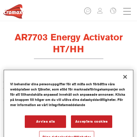
AR7703 Energy Activator
HT/HH
AR7703 Energy Activator HT/HH är en aktivator som är särskilt
Vi behandlar dina personuppgifter för att mäta och förbättra våra
avsedd för att användas tillsammans med CC6700 Ultra
webbplatser och tjänster, som stöd för marknadsföringskampanjer och
Performance Energy Clear, specifikt för miljöer med höga
för att tillhandahålla anpassat innehåll och anpassade annonser. Klicka
på knappen till höger om du vill utöva dina dataskyddsrättigheter. För
temperaturer och hög luftfuktighet.
mer information se vårt integritetsmeddelande
Produktfunktioner
Avvisa alla
Acceptera cookies
Product Variant
Dina dataskyddsrättigheter