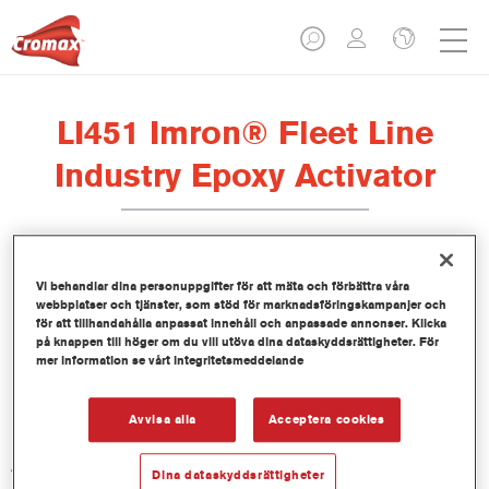
LI451 Imron® Fleet Line
Industry Epoxy Activator
Vi behandlar dina personuppgifter för att mäta och förbättra våra
webbplatser och tjänster, som stöd för marknadsföringskampanjer och
Produktfunktioner
för att tillhandahålla anpassat innehåll och anpassade annonser. Klicka
på knappen till höger om du vill utöva dina dataskyddsrättigheter. För
mer information se vårt integritetsmeddelande
Product Variant
Not available
Avvisa alla
Acceptera cookies
Artikelnummer
Dina dataskyddsrättigheter
LI451 1.00 LI