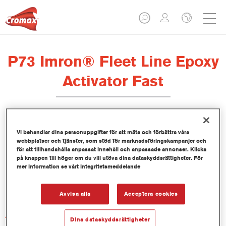
P73 Imron® Fleet Line Epoxy
Activator Fast
Vi behandlar dina personuppgifter för att mäta och förbättra våra
webbplatser och tjänster, som stöd för marknadsföringskampanjer och
Produktfunktioner
för att tillhandahålla anpassat innehåll och anpassade annonser. Klicka
på knappen till höger om du vill utöva dina dataskyddsrättigheter. För
mer information se vårt integritetsmeddelande
Product Variant
1LT
Avvisa alla
Acceptera cookies
Artikelnummer
Dina dataskyddsrättigheter
P73 1.00 LI