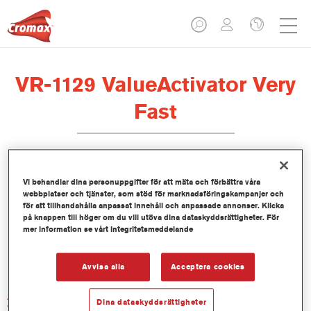
VR-1129 ValueActivator Very
Fast
Vi behandlar dina personuppgifter för att mäta och förbättra våra
webbplatser och tjänster, som stöd för marknadsföringskampanjer och
Produktfunktioner
för att tillhandahålla anpassat innehåll och anpassade annonser. Klicka
på knappen till höger om du vill utöva dina dataskyddsrättigheter. För
mer information se vårt integritetsmeddelande
Product Variant
1LT
Avvisa alla
Acceptera cookies
Artikelnummer
Dina dataskyddsrättigheter
VR-1129 1.00 LI