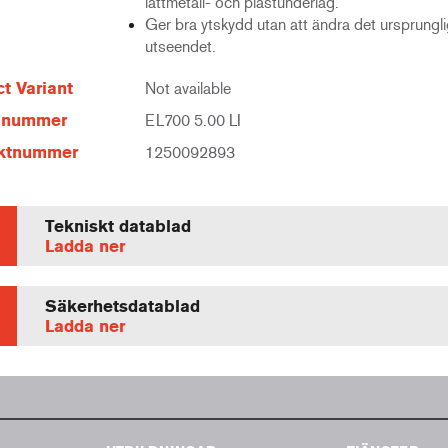
lättmetall- och plastunderlag.
Ger bra ytskydd utan att ändra det ursprungl
utseendet.
t Variant
Not available
elnummer
EL700 5.00 LI
ktnummer
1250092893
Tekniskt datablad
Ladda ner
Säkerhetsdatablad
Ladda ner