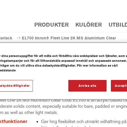
PRODUKTER
KULÖRER
UTBIL
larlack
EL700 Imron® Fleet Line 2K MS Aluminium Clear
 dina personuppgifter för att mäta och förbättra våra webbplatser och tjänster, som 
ingskampanjer och för att tillhandahålla anpassat innehåll och anpassade annonser.
 höger om du vill utöva dina dataskyddsrättigheter. För mer information se vårt
meddelande
EL700 Imron® Fleet Line 2K
askyddsrättigheter
Avvisa alla
Accept
leet Line 2K MS Aluminium Clear Coat EL700 is an acrylic-based cl
erate solids content, especially suitable for bare, padded or engi
m as well as other light metals.
tfunktioner
Ger hög flexibilitet och utmärkt vidhäftning på 