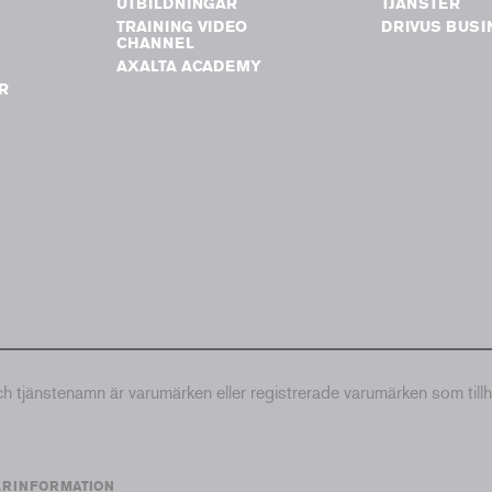
UTBILDNINGAR
TJÄNSTER
TRAINING VIDEO
DRIVUS BUSI
G
CHANNEL
AXALTA ACADEMY
R
tjänstenamn är varumärken eller registrerade varumärken som till
ERINFORMATION