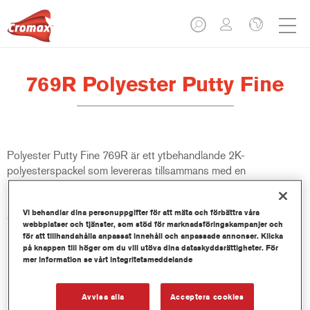
769R Polyester Putty Fine
Polyester Putty Fine 769R är ett ytbehandlande 2K-
polyesterspackel som levereras tillsammans med en
peroxidaktivator. Produkten rekommenderas för en rad olika
underlag, däribland ren metall, aluminium, glasfiberpolyester
Vi behandlar dina personuppgifter för att mäta och förbättra våra
samt på originalfinish och på Cromax grundfärger.
webbplatser och tjänster, som stöd för marknadsföringskampanjer och
för att tillhandahålla anpassat innehåll och anpassade annonser. Klicka
på knappen till höger om du vill utöva dina dataskyddsrättigheter. För
Produktfunktioner
mer information se vårt integritetsmeddelande
Lätt att slipa, ger en jämn finish.
Ger mycket bra vidhäftning på rent stål och en rad andra
underlag.
Avvisa alla
Acceptera cookies