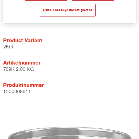
Ger utmärkt flexibilitet.
Bra fyllnad snabbt och enkelt samt mångsidig applicering.
Dina dataskyddsrättigheter
Lämplig för kort och medellång IR-torkning.
Har en fin homogen struktur.
Product Variant
2KG
Artikelnummer
769R 2.00 KG
Produktnummer
1250068911