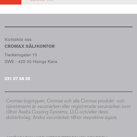
Kontakta oss
CROMAX SÄLJKONTOR
Trankärrsgatan 15
SWE - 425 02 Hisings Kärra
031 57 68 00
Cromax-logotypen, Cromax och alla Cromax produkt- och
tjänstenamn är varumärken eller registrerade varumärken som
tillhör Axalta Coating Systems, LLC och/eller dess
dotterbolag. Andra varumärken tillhör respektive ägare.