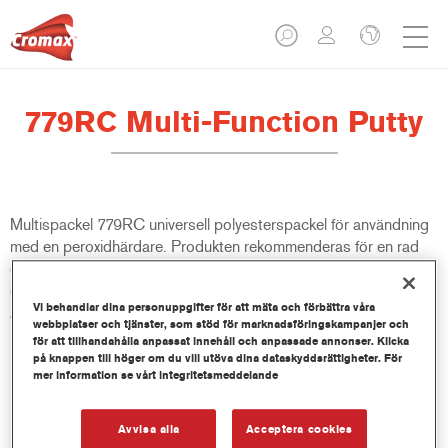
779RC Multi-Function Putty
Multispackel 779RC universell polyesterspackel för användning
med en peroxidhärdare. Produkten rekommenderas för en rad
olika underlag, däribland ren metall, aluminium, galvaniserat stål,
glasfiberpolyester samt på OEM-lack och på Cromax primers.
Vi behandlar dina personuppgifter för att mäta och förbättra våra
Avsedd att användas tillsammans med Dispenser 767R.
webbplatser och tjänster, som stöd för marknadsföringskampanjer och
för att tillhandahålla anpassat innehåll och anpassade annonser. Klicka
på knappen till höger om du vill utöva dina dataskyddsrättigheter. För
Produktfunktioner
mer information se vårt integritetsmeddelande
Gör det enkelt att slipa och lämnar kvar en slät yta.
Ger bra fyllnad snabbt och enkelt, med bra struktur.
Ger mycket bra vidhäftning på rent stål.
Avvisa alla
Acceptera cookies