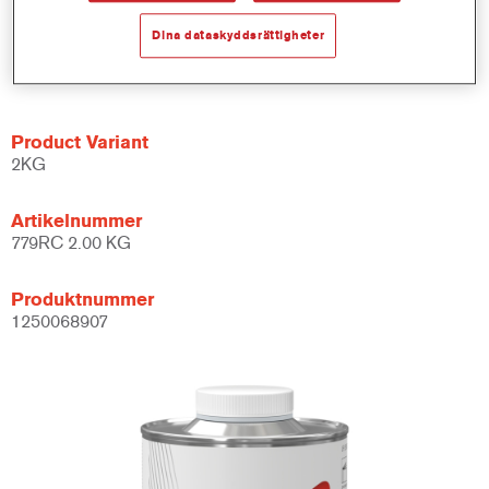
Många torkmöjligheter, däribland infrarött, även för
galvaniserade underlag.
Dina dataskyddsrättigheter
Ger bra fyllnad snabbt och enkelt.
Ökar produktiviteten.
Product Variant
2KG
Artikelnummer
779RC 2.00 KG
Produktnummer
1250068907