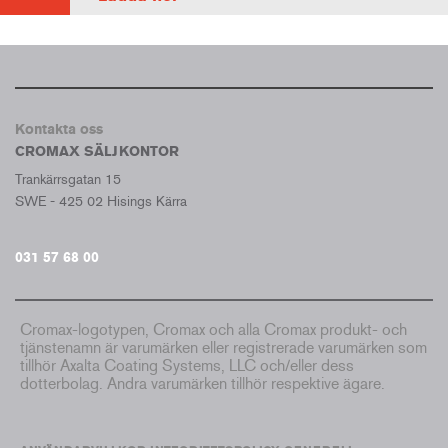
Kontakta oss
CROMAX SÄLJKONTOR
Trankärrsgatan 15
SWE - 425 02 Hisings Kärra
031 57 68 00
Cromax-logotypen, Cromax och alla Cromax produkt- och
tjänstenamn är varumärken eller registrerade varumärken som
tillhör Axalta Coating Systems, LLC och/eller dess
dotterbolag. Andra varumärken tillhör respektive ägare.