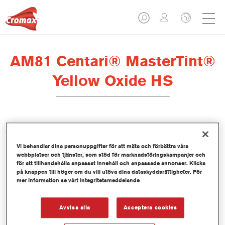
AM81 Centari® MasterTint®
Yellow Oxide HS
Centari Mastertint är en koncentrerad, lösningsmedelsbaserad
mixkulör som ingår i Centari Topcoat och Basecoat-serierna.
Vi behandlar dina personuppgifter för att mäta och förbättra våra
webbplatser och tjänster, som stöd för marknadsföringskampanjer och
för att tillhandahålla anpassat innehåll och anpassade annonser. Klicka
Produktfunktioner
på knappen till höger om du vill utöva dina dataskyddsrättigheter. För
Kortare förberedelsetider.
mer information se vårt integritetsmeddelande
Enklare kulörspecifikation.
Snabb lagerkontroll.
Avvisa alla
Acceptera cookies
Enkel administration.
Sparar lagerutrymme.