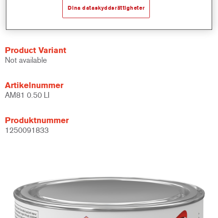
Dina dataskyddsrättigheter
Based on proven Cromax concentrated tints technology.
Excellent colour accuracy.
Product Variant
Not available
Artikelnummer
AM81 0.50 LI
Produktnummer
1250091833