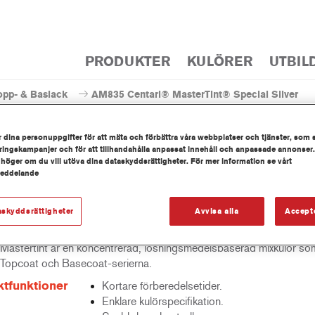
PRODUKTER
KULÖRER
UTBIL
opp- & Baslack
AM835 Centari® MasterTint® Special Silver
 dina personuppgifter för att mäta och förbättra våra webbplatser och tjänster, som 
ingskampanjer och för att tillhandahålla anpassat innehåll och anpassade annonser.
 höger om du vill utöva dina dataskyddsrättigheter. För mer information se vårt
meddelande
AM835 Centari® MasterTint
askyddsrättigheter
Avvisa alla
Accept
 Mastertint är en koncentrerad, lösningsmedelsbaserad mixkulör som
 Topcoat och Basecoat-serierna.
tfunktioner
Kortare förberedelsetider.
Enklare kulörspecifikation.