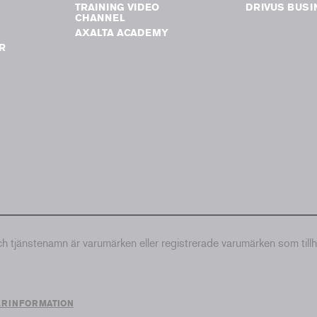
TRAINING VIDEO
DRIVUS BUSI
G
CHANNEL
AXALTA ACADEMY
R
tjänstenamn är varumärken eller registrerade varumärken som till
ERINFORMATION