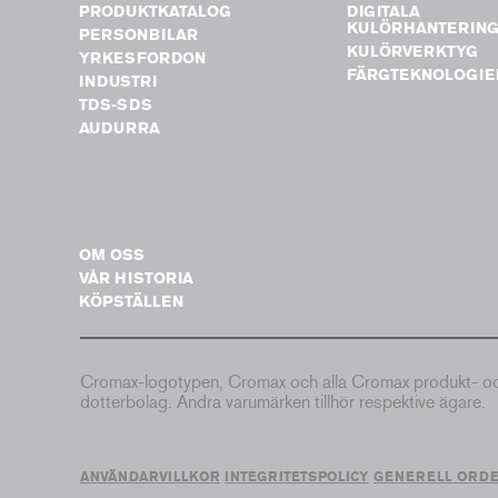
PRODUKTKATALOG
DIGITALA
KULÖRHANTERIN
PERSONBILAR
KULÖRVERKTYG
YRKESFORDON
FÄRGTEKNOLOGIE
INDUSTRI
TDS-SDS
AUDURRA
OM OSS
VÅR HISTORIA
KÖPSTÄLLEN
Cromax-logotypen, Cromax och alla Cromax produkt- och 
dotterbolag. Andra varumärken tillhör respektive ägare.
ANVÄNDARVILLKOR
INTEGRITETSPOLICY
GENERELL ORD