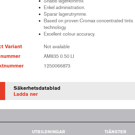
Snabb lagerkontroll.
Enkel administration.
Sparar lagerutrymme.
Based on proven Cromax concentrated tints
technology.
Excellent colour accuracy.
t Variant
Not available
elnummer
AM835 0.50 LI
ktnummer
1250066873
Säkerhetsdatablad
Ladda ner
UTBILDNINGAR
TJÄNSTER