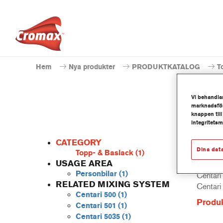
Hem
Nya produkter
PRODUKTKATALOG
T
Vi behandlar
marknadsför
knappen till
integritets
CATEGORY
Dina dat
Topp- & Baslack
(1)
USAGE AREA
Personbilar
(1)
Centari
RELATED MIXING SYSTEM
Centari
Centari 500
(1)
Produk
Centari 501
(1)
Centari 5035
(1)