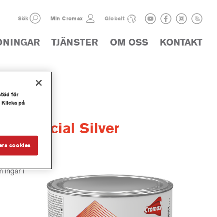
Sök
Min Cromax
Globalt
DNINGAR
TJÄNSTER
OM OSS
KONTAKT
stöd för
 Klicka på
® Special Silver
era cookies
 ingår i