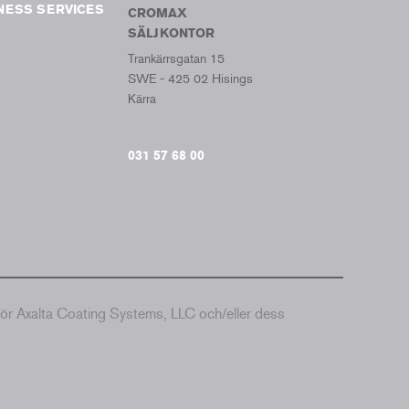
NESS SERVICES
CROMAX
SÄLJKONTOR
Trankärrsgatan 15
SWE - 425 02 Hisings
Kärra
031 57 68 00
hör Axalta Coating Systems, LLC och/eller dess