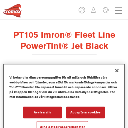
PT105 Imron® Fleet Line
PowerTint® Jet Black
Denna PowerTint-produkt är en koncentrerad,
Vi behandlar dina personuppgifter för att mäta och förbättra våra
lösningsmedelsbaserad mixkulör som ingår i topplackserien
webbplatser och tjänster, som stöd för marknadsföringskampanjer och
Imron Fleet Line.
för att tillhandahålla anpassat innehåll och anpassade annonser. Klicka
på knappen till höger om du vill utöva dina dataskyddsrättigheter. För
mer information se vårt integritetsmeddelande
Produktfunktioner
Avvisa alla
Acceptera cookies
Product Variant
3.5LT
Dina dataskyddsrättigheter