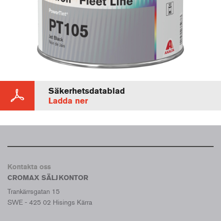
Säkerhetsdatablad
Ladda ner
Kontakta oss
CROMAX SÄLJKONTOR
Trankärrsgatan 15
SWE - 425 02 Hisings Kärra