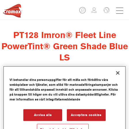
PT128 Imron® Fleet Line
PowerTint® Green Shade Blue
LS
Vi behandlar dina personuppgifter för att mäta och förbättra våra
webbplatser och tjänster, som stöd för marknadsföringskampanjer och
Denna PowerTint-produkt är en koncentrerad,
för att tillhandahålla anpassat innehåll och anpassade annonser. Klicka
lösningsmedelsbaserad mixkulör som ingår i topplackserien
på knappen till höger om du vill utöva dina dataskyddsrättigheter. För
Imron Fleet Line.
mer information se vårt integritetsmeddelande
Produktfunktioner
Avvisa alla
Acceptera cookies