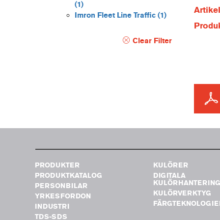
(1)
Artik
Imron Fleet Line Traffic
(1)
Produ
Clear Filter
PRODUKTER
KULÖRER
PRODUKTKATALOG
DIGITALA
KULÖRHANTERIN
PERSONBILAR
KULÖRVERKTYG
YRKESFORDON
FÄRGTEKNOLOGIE
INDUSTRI
TDS-SDS