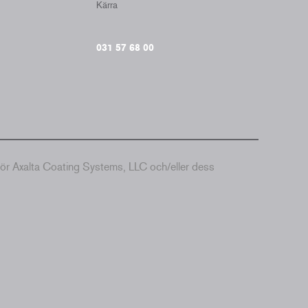
Kärra
031 57 68 00
hör Axalta Coating Systems, LLC och/eller dess