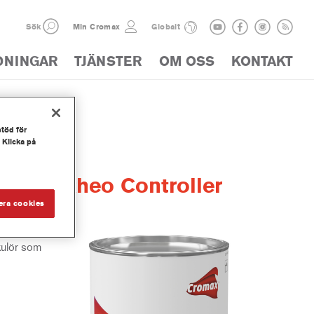
Sök
Min Cromax
Globalt
DNINGAR
TJÄNSTER
OM OSS
KONTAKT
stöd för
 Klicka på
Tint® Rheo Controller
era cookies
kulör som