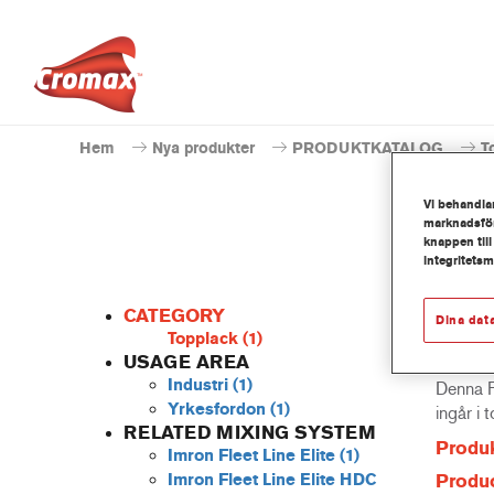
Hem
Nya produkter
PRODUKTKATALOG
T
Vi behandlar
marknadsför
knappen till
integritets
CATEGORY
Dina dat
Topplack
(1)
USAGE AREA
Industri
(1)
Denna P
Yrkesfordon
(1)
ingår i 
RELATED MIXING SYSTEM
Produk
Imron Fleet Line Elite
(1)
Imron Fleet Line Elite HDC
Produc