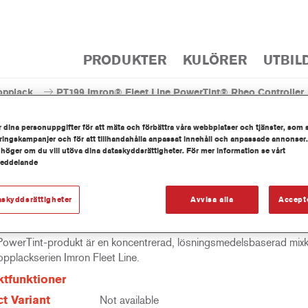
PRODUKTER
KULÖRER
UTBIL
opplack
PT199 Imron® Fleet Line PowerTint® Rheo Controller
 dina personuppgifter för att mäta och förbättra våra webbplatser och tjänster, som 
ingskampanjer och för att tillhandahålla anpassat innehåll och anpassade annonser.
 höger om du vill utöva dina dataskyddsrättigheter. För mer information se vårt
meddelande
PT199 Imron® Fleet Line Power
askyddsrättigheter
Avvisa alla
Accept
owerTint-produkt är en koncentrerad, lösningsmedelsbaserad mix
topplackserien Imron Fleet Line.
tfunktioner
t Variant
Not available