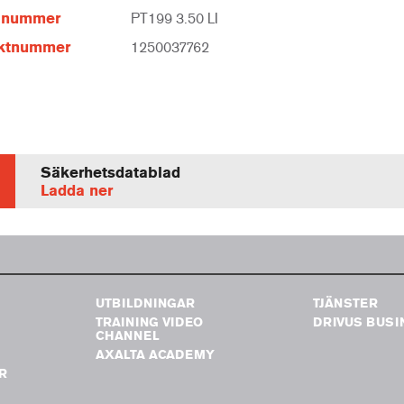
elnummer
PT199 3.50 LI
ktnummer
1250037762
Säkerhetsdatablad
Ladda ner
UTBILDNINGAR
TJÄNSTER
TRAINING VIDEO
DRIVUS BUSI
G
CHANNEL
AXALTA ACADEMY
R