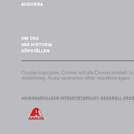
AUDURRA
OM OSS
VÅR HISTORIA
KÖPSTÄLLEN
Cromax-logotypen, Cromax och alla Cromax produkt- och 
dotterbolag. Andra varumärken tillhör respektive ägare.
ANVÄNDARVILLKOR
INTEGRITETSPOLICY
GENERELL ORD