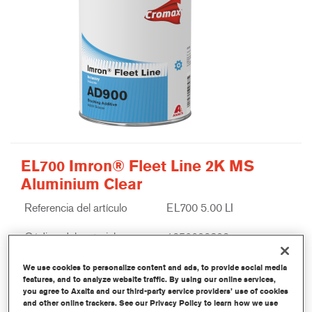
EL700 Imron® Fleet Line 2K MS
Aluminium Clear
Referencia del artículo
EL700 5.00 LI
Código del material
1250092893
Más información
We use cookies to personalize content and ads, to provide social media
features, and to analyze website traffic. By using our online services,
you agree to Axalta and our third-party service providers’ use of cookies
and other online trackers. See our Privacy Policy to learn how we use