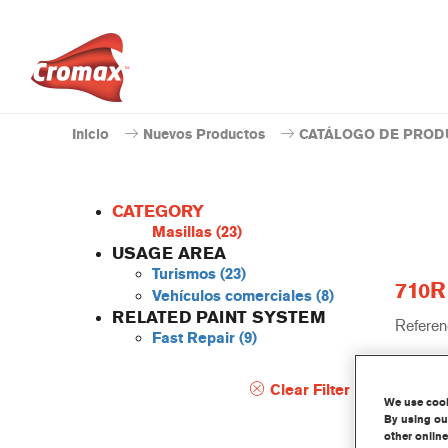
Inicio
Nuevos Productos
CATÁLOGO DE PROD
CATEGORY
Masillas
(23)
USAGE AREA
Turismos
(23)
710R 
Vehículos comerciales
(8)
RELATED PAINT SYSTEM
Referenc
Fast Repair
(9)
Código 
Clear Filter
We use cooki
Más 
By using our
other online