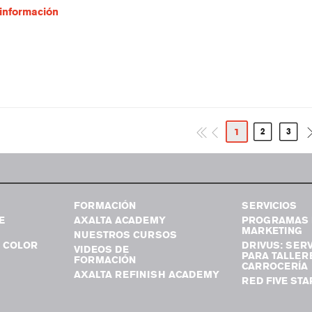
información
1
2
3
FORMACIÓN
SERVICIOS
E
AXALTA ACADEMY
PROGRAMAS 
MARKETING
NUESTROS CURSOS
 COLOR
DRIVUS: SERV
VIDEOS DE
PARA TALLER
FORMACIÓN
CARROCERÍA
AXALTA REFINISH ACADEMY
RED FIVE STA