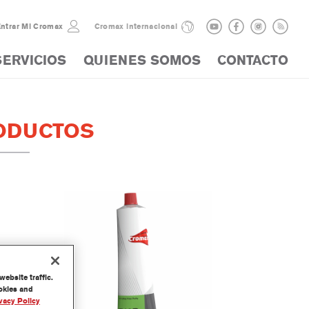
ntrar Mi Cromax
Cromax internacional
SERVICIOS
QUIENES SOMOS
CONTACTO
ODUCTOS
ebsite traffic.
ookies and
vacy Policy