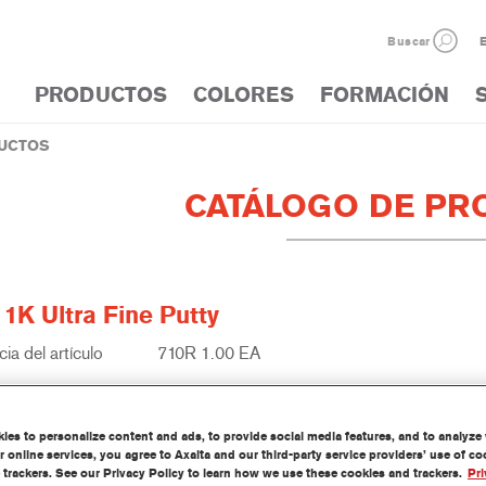
Buscar
E
PRODUCTOS
COLORES
FORMACIÓN
UCTOS
CATÁLOGO DE PR
1K Ultra Fine Putty
ia del artículo
710R 1.00 EA
del material
1250087632
es to personalize content and ads, to provide social media features, and to analyze w
información
 online services, you agree to Axalta and our third-party service providers’ use of c
 trackers. See our Privacy Policy to learn how we use these cookies and trackers.
Pri