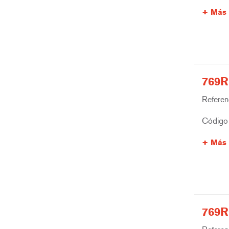
Más 
769R
Referenc
Código 
Más 
769R