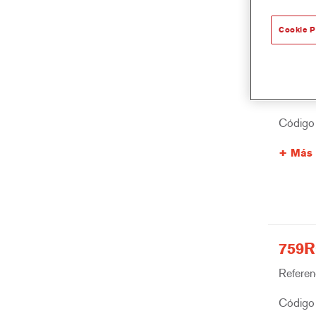
Cookie P
759R 
Referenc
Código 
Más 
759R
Referenc
Código 