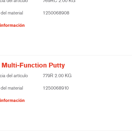
ia del artículo
769RC 2.00 KG
del material
1250068908
información
 Multi-Function Putty
ia del artículo
779R 2.00 KG
del material
1250068910
información