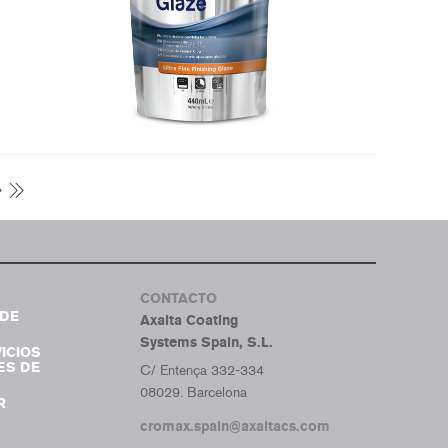
CONTACTO
DE
Axalta Coating
Systems Spain, S.L.
ICIOS
ES DE
C/ Entença 332-334
08029. Barcelona
R
cromax.spain@axaltacs.com