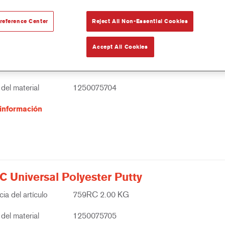
reference Center
Reject All Non-Essential Cookies
Universal Polyester Putty
Accept All Cookies
ia del artículo
759R 2.00 KG
del material
1250075704
información
C Universal Polyester Putty
ia del artículo
759RC 2.00 KG
del material
1250075705