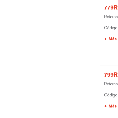
779R
Referenc
Código 
Más 
799R
Referenc
Código 
Más 