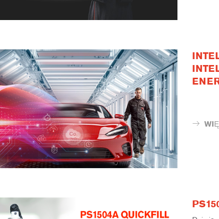
INTE
INTE
ENER
WIĘ
PS15