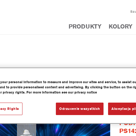
Szu
PRODUKTY
KOLORY
your personal information to measure and improve our sites and service, to assist o
NOWE PROD
nd to provide personalised content and advertising. By clicking the button on the ri
r privacy rights. For more information see our privacy notice
vacy Rights
Odrzucenie wszystkich
Akceptacja pl
POD
PS14