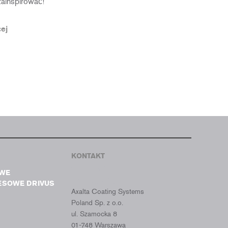
zainspirować!
ej
KONTAKT
CROMAX
WE
POLSKA
ESOWE DRIVUS
Axalta Coating Systems
Poland Sp. z o.o.
ul. Szamocka 8
01-748 Warszawa