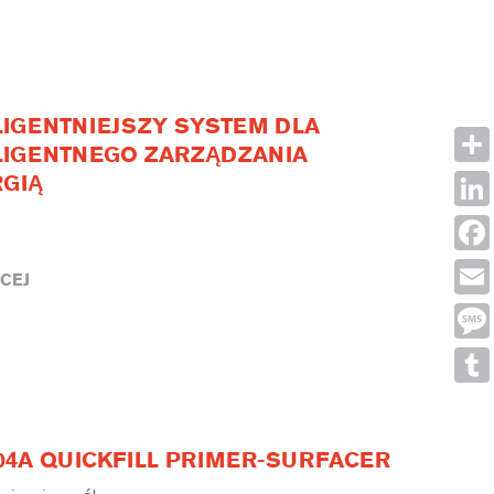
LIGENTNIEJSZY SYSTEM DLA
LIGENTNEGO ZARZĄDZANIA
Shar
GIĄ
Link
Face
CEJ
Emai
Mes
Tumb
04A QUICKFILL PRIMER-SURFACER