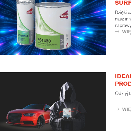
SUR
Dzięki 
nasz in
naprawy
WIĘ
IDEA
PROD
Odkryj 
WIĘ