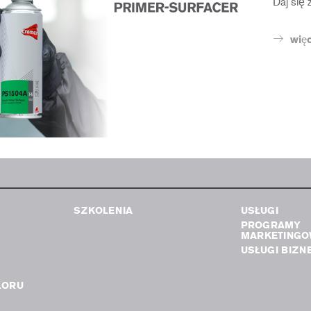
Daj się 
więc
SZKOLENIA
USŁUGI
PROGRAMY
MARKETINGO
USŁUGI BIZN
LORU