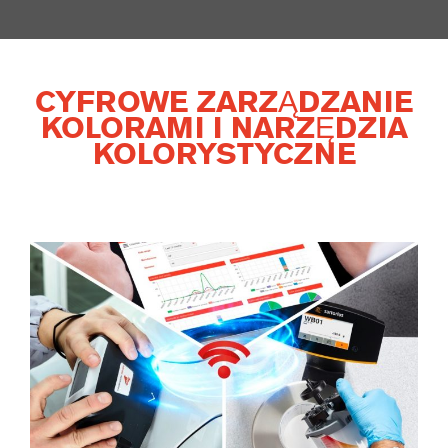
CYFROWE ZARZĄDZANIE
KOLORAMI I NARZĘDZIA
KOLORYSTYCZNE