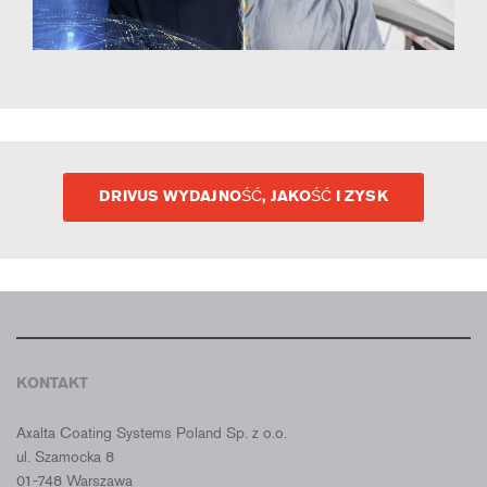
DRIVUS WYDAJNOŚĆ, JAKOŚĆ I ZYSK
KONTAKT
CROMAX POLSKA
Axalta Coating Systems Poland Sp. z o.o.
ul. Szamocka 8
01-748 Warszawa