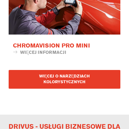
CHROMAVISION PRO MINI
WIĘCEJ INFORMACJI
WIĘCEJ O NARZĘDZIACH
KOLORYSTYCZNYCH
DRIVUS - USŁUGI BIZNESOWE DLA