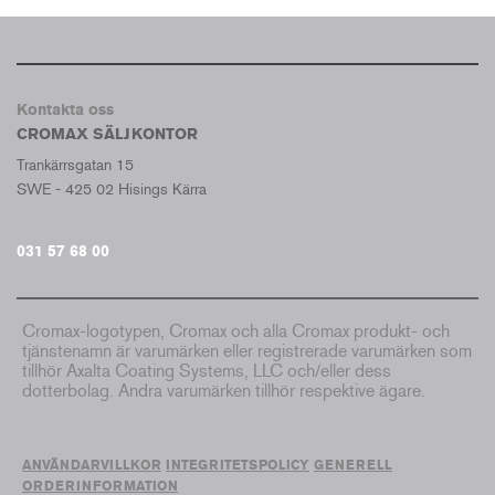
Kontakta oss
CROMAX SÄLJKONTOR
Trankärrsgatan 15
SWE - 425 02 Hisings Kärra
031 57 68 00
Cromax-logotypen, Cromax och alla Cromax produkt- och
tjänstenamn är varumärken eller registrerade varumärken som
tillhör Axalta Coating Systems, LLC och/eller dess
dotterbolag. Andra varumärken tillhör respektive ägare.
ANVÄNDARVILLKOR
INTEGRITETSPOLICY
GENERELL
ORDERINFORMATION