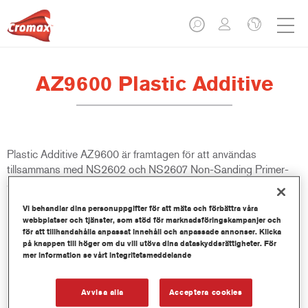
AZ9600 Plastic Additive
Plastic Additive AZ9600 är framtagen för att användas
tillsammans med NS2602 och NS2607 Non-Sanding Primer-
Surfacers.
Vi behandlar dina personuppgifter för att mäta och förbättra våra
Produktfunktioner
webbplatser och tjänster, som stöd för marknadsföringskampanjer och
för att tillhandahålla anpassat innehåll och anpassade annonser. Klicka
på knappen till höger om du vill utöva dina dataskyddsrättigheter. För
mer information se vårt integritetsmeddelande
Product Variant
Not available
Avvisa alla
Acceptera cookies