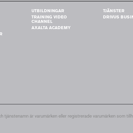
UTBILDNINGAR
TJÄNSTER
TRAINING VIDEO
DRIVUS BUSI
G
CHANNEL
AXALTA ACADEMY
R
tjänstenamn är varumärken eller registrerade varumärken som till