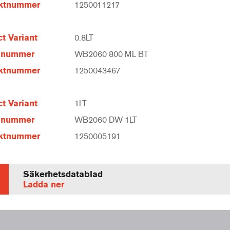
ktnummer
1250011217
t Variant
0.8LT
elnummer
WB2060 800 ML BT
ktnummer
1250043467
t Variant
1LT
elnummer
WB2060 DW 1LT
ktnummer
1250005191
Säkerhetsdatablad
Ladda ner