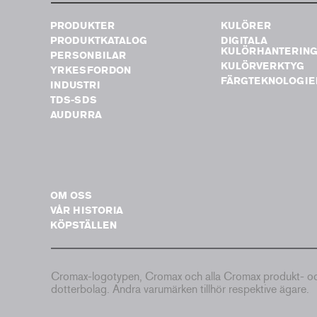
PRODUKTER
KULÖRER
PRODUKTKATALOG
DIGITALA
KULÖRHANTERIN
PERSONBILAR
KULÖRVERKTYG
YRKESFORDON
FÄRGTEKNOLOGIE
INDUSTRI
TDS-SDS
AUDURRA
OM OSS
VÅR HISTORIA
KÖPSTÄLLEN
Cromax-logotypen, Cromax och alla Cromax produkt- och 
dotterbolag. Andra varumärken tillhör respektive ägare.