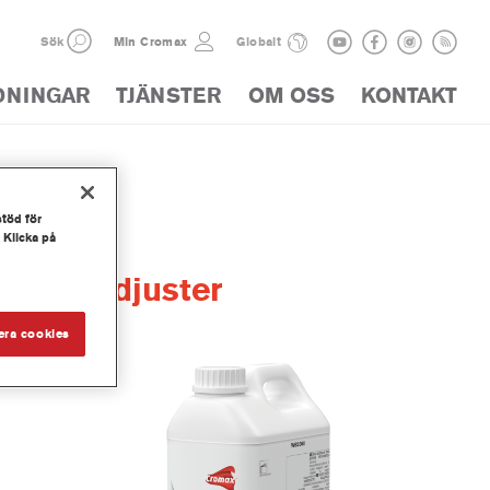
Sök
Min Cromax
Globalt
DNINGAR
TJÄNSTER
OM OSS
KONTAKT
stöd för
 Klicka på
fect Adjuster
era cookies