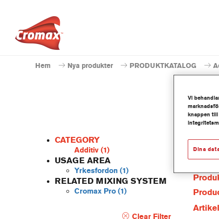
Hem
Nya produkter
PRODUKTKATALOG
A
Vi behandlar
marknadsför
knappen till
integritets
CATEGORY
Dina dat
Additiv
(1)
USAGE AREA
Yrkesfordon
(1)
Produk
RELATED MIXING SYSTEM
Cromax Pro
(1)
Produc
Artik
Clear Filter