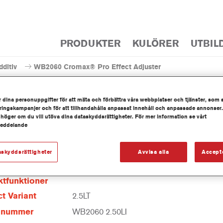
PRODUKTER
KULÖRER
UTBIL
dditiv
WB2060 Cromax® Pro Effect Adjuster
 dina personuppgifter för att mäta och förbättra våra webbplatser och tjänster, som 
ingskampanjer och för att tillhandahålla anpassat innehåll och anpassade annonser.
 höger om du vill utöva dina dataskyddsrättigheter. För mer information se vårt
meddelande
WB2060 Cromax® Pro Ef
askyddsrättigheter
Avvisa alla
Accept
tfunktioner
t Variant
2.5LT
elnummer
WB2060 2.50LI