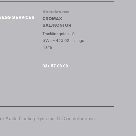
Tumb
Kontakta oss
NESS SERVICES
CROMAX
SÄLJKONTOR
Trankärrsgatan 15
SWE - 425 02 Hisings
Kärra
031 57 68 00
hör Axalta Coating Systems, LLC och/eller dess