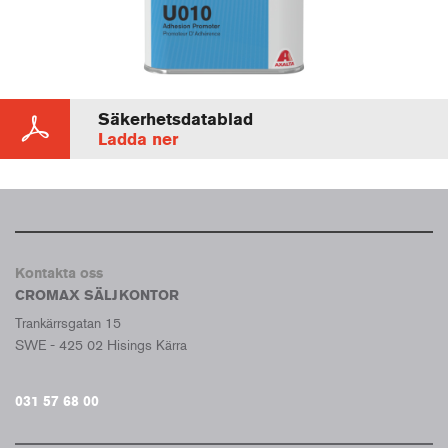
Säkerhetsdatablad
Ladda ner
Kontakta oss
CROMAX SÄLJKONTOR
Trankärrsgatan 15
SWE - 425 02 Hisings Kärra
031 57 68 00