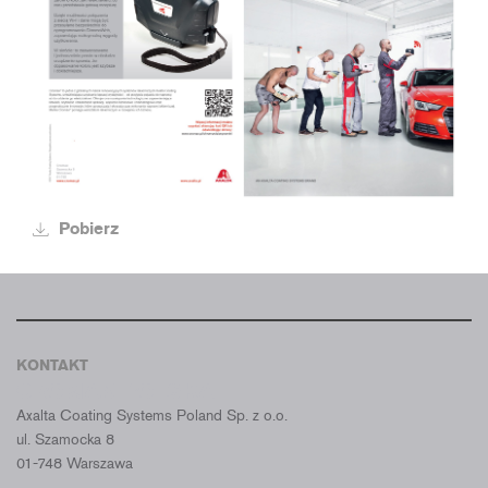
Pobierz
KONTAKT
CROMAX POLSKA
Axalta Coating Systems Poland Sp. z o.o.
ul. Szamocka 8
01-748 Warszawa