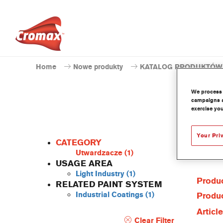
Home
Nowe produkty
KATALOG PRODUKTÓW
We process 
campaigns a
exercise you
Your Pri
CATEGORY
Utwardzacze
(1)
USAGE AREA
Light Industry
(1)
Produc
RELATED PAINT SYSTEM
Industrial Coatings
(1)
Produc
Articl
Clear Filter