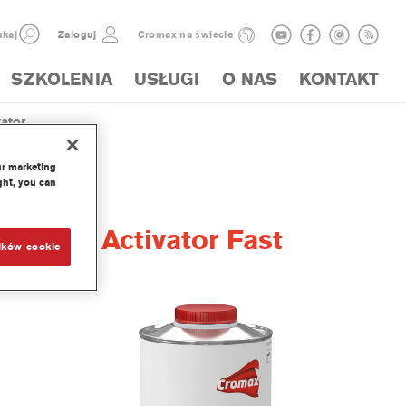
kaj
Zaloguj
Cromax na świecie
SZKOLENIA
USŁUGI
O NAS
KONTAKT
tor ...
ur marketing
ght, you can
ry PUR Activator Fast
ików cookie