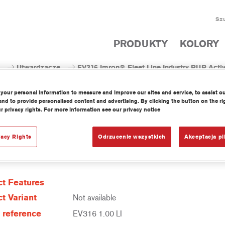
Szu
PRODUKTY
KOLORY
Utwardzacze
EV316 Imron® Fleet Line Industry PUR Activa
your personal information to measure and improve our sites and service, to assist o
nd to provide personalised content and advertising. By clicking the button on the ri
r privacy rights. For more information see our privacy notice
EV316 Imron® Fleet Line Indust
vacy Rights
Odrzucenie wszystkich
Akceptacja pl
t Features
t Variant
Not available
e reference
EV316 1.00 LI