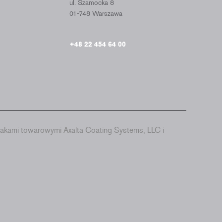
ul. Szamocka 8
01-748 Warszawa
+48 22 454 64 00
akami towarowymi Axalta Coating Systems, LLC i