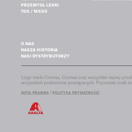
PRZEMYSŁ LEKKI
TDS / MSDS
O NAS
NASZA HISTORIA
NASI DYSTRYBUTORZY
Logo marki Cromax, Cromax oraz wszystkie nazwy produ
wszystkich podmiotów powiązanych. Pozostałe znaki 
|
NOTA PRAWNA
POLITYKA PRYWATNOŚCI