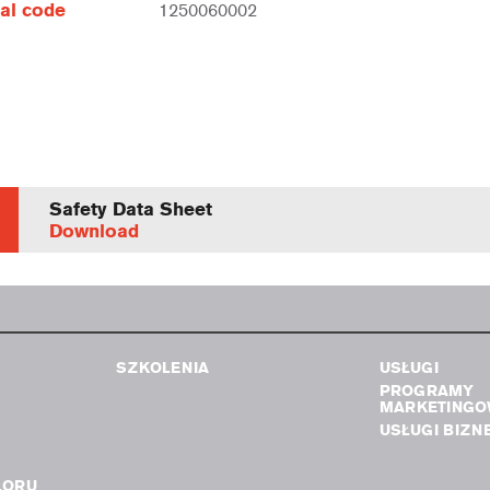
al code
1250060002
Safety Data Sheet
Download
SZKOLENIA
USŁUGI
PROGRAMY
MARKETINGO
USŁUGI BIZN
LORU